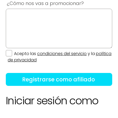
Deutsch
medalab.de
¿Cómo nos vas a promocionar?
Français
medalab.fr
Comprar CDS GEN®
Comprar Mara®
Italiano
medalab.it
Descubre CDS GEN®
Accesorios Mara®
Português
medalab.pt
Accesorios CDSGEN®
Acepto las
condiciones del servicio
y la
política
de privacidad
®
Iniciar sesión como