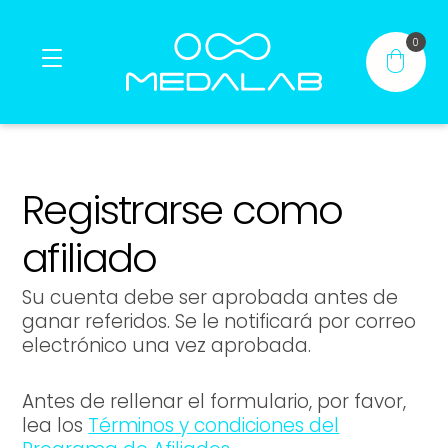
0
Inicio
Registrarse como
Productos
afiliado
®
®
Contacto
Su cuenta debe ser aprobada antes de
ganar referidos. Se le notificará por correo
Mi cuenta
electrónico una vez aprobada.
Antes de rellenar el formulario, por favor,
lea los
Términos y condiciones del