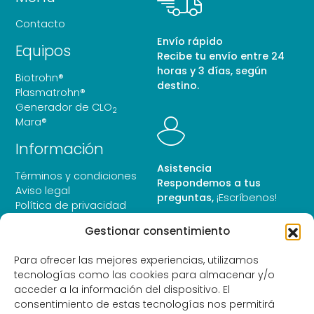
Contacto
Envío rápido
Equipos
Recibe tu envío entre 24
horas y 3 días, según
Biotrohn®
destino.
Plasmatrohn®
Generador de CLO
2
Mara®
Información
Asistencia
Términos y condiciones
Respondemos a tus
Aviso legal
preguntas,
¡Escríbenos!
Política de privacidad
Política de cookies
Gestionar consentimiento
Para ofrecer las mejores experiencias, utilizamos
tecnologías como las cookies para almacenar y/o
Pago seguro
acceder a la información del dispositivo. El
Paga de forma segura y
consentimiento de estas tecnologías nos permitirá
encriptada.