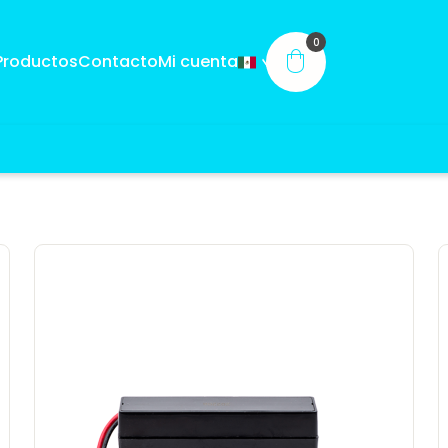
0
Productos
Contacto
Mi cuenta
®
®
English
medalab.us
NUEVO
Español
medalab.us/es
Português Brasileiro
medalab.us/pt-
pt
ar
Comprar CDS GEN®
Comp
rohn®