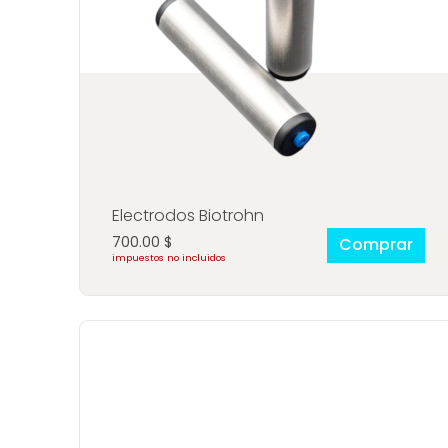
Electrodos Biotrohn
700.00
$
Comprar
impuestos no incluidos