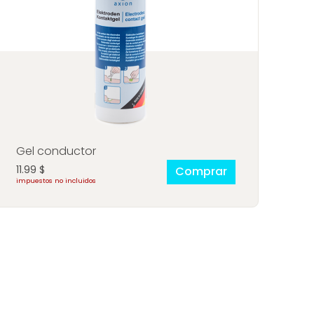
Gel conductor
11.99
$
Comprar
impuestos no incluidos