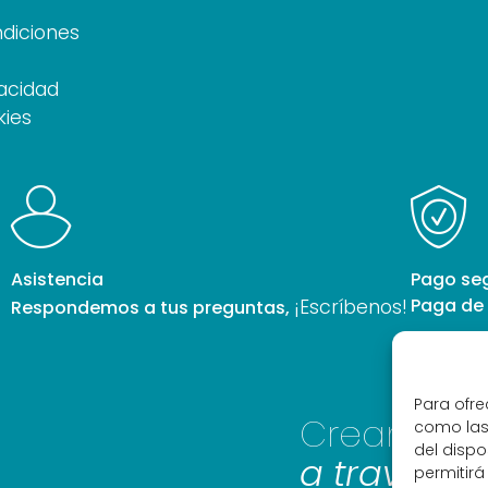
diciones
vacidad
kies
Asistencia
Pago se
Paga de 
¡Escríbenos!
Respondemos a tus preguntas,
Para ofre
Creamos
como las
del dispo
a través d
permitir