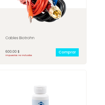
rios Mara®
Cables Biotrohn
600.00
$
Comprar
impuestos no incluidos