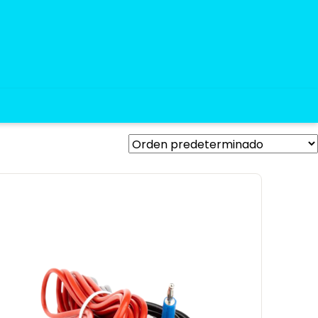
®
Español
medalab.es
English
medalab.co.uk
Deutsch
medalab.de
Français
medalab.fr
Italiano
medalab.it
Português
medalab.pt
rar Mara®
Todos los
productos