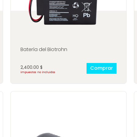
Descubre CDS GEN®
Acceso
bre
rohn®
Accesorios
CDSGEN®
ios
rohn®
Batería del Biotrohn
2,400.00
$
Comprar
impuestos no incluidos