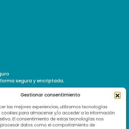
guro
forma segura y encriptada.
Gestionar consentimiento
cer las mejores experiencias, utilizamos tecnologías
experiencias sensoriales
 cookies para almacenar y/o acceder a la información
sitivo. El consentimiento de estas tecnologías nos
e terapias energéticas
á procesar datos como el comportamiento de