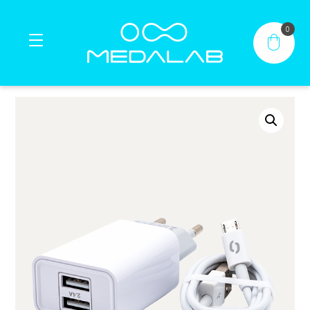
0
Inicio
Productos
®
®
Contacto
Mi cuenta