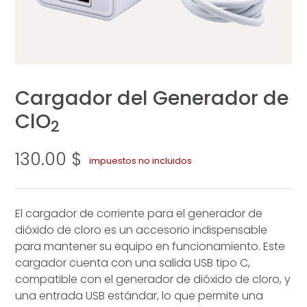
NUEVO
Español
medalab.mx
Comprar Biotrohn®
Comprar Plasmatrohn®
Cargador del Generador de
Descubre Biotrohn®
Descubre Plasmatrohn®
English
medalab.us
ClO
2
Accesorios Biotrohn®
Accesorios Plasmatrohn®
Español
medalab.us/es
130.00
$
impuestos no incluidos
Português Brasileiro
medalab.us/pt-pt
®
El cargador de corriente para el generador de
dióxido de cloro es un accesorio indispensable
Español
medalab.es
para mantener su equipo en funcionamiento. Este
cargador cuenta con una salida USB tipo C,
English
medalab.co.uk
compatible con el generador de dióxido de cloro, y
una entrada USB estándar, lo que permite una