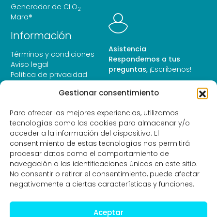
Generador de CLO
2
Mara®
Información
Asistencia
Términos y condiciones
Respondemos a tus
Aviso legal
preguntas,
¡Escríbenos!
Política de privacidad
Política de cookies
Gestionar consentimiento
Para ofrecer las mejores experiencias, utilizamos
tecnologías como las cookies para almacenar y/o
Pago seguro
acceder a la información del dispositivo. El
Paga de forma segura y
consentimiento de estas tecnologías nos permitirá
encriptada.
procesar datos como el comportamiento de
navegación o las identificaciones únicas en este sitio.
No consentir o retirar el consentimiento, puede afectar
negativamente a ciertas características y funciones.
Aceptar