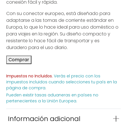
Deutsch
medalab.de
conexión fácil y rápida.
Con su conector europeo, está diseñado para
Français
medalab.fr
adaptarse a las tomas de corriente estándar en
Comprar CDS GEN®
Comprar Mara®
Europa, lo que lo hace ideal para uso doméstico o
Italiano
medalab.it
para viajes en la región. Su diseño compacto y
Descubre CDS GEN®
resistente lo hace fácil de transportar y es
Accesorios Mara®
Português
medalab.pt
duradero para el uso diario.
Accesorios CDSGEN®
Comprar
®
Impuestos no Incluidos.
Verás el precio con los
impuestos incluidos cuando selecciones tu país en la
página de compra.
Pueden existir tasas aduaneras en países no
pertenecientes a la Unión Europea.
Información adicional