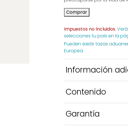
Descubre CDS GEN®
Acceso
bre
Comprar
rohn®
Accesorios
CDSGEN®
Impuestos no Incluidos.
Verás
ios
selecciones tu país en la p
rohn®
Pueden existir tasas aduane
Europea.
Información adi
Peso
0.15 kg
Contenido
Dimensiones
17 × 7 × 
Tiras reactivas para medici
marca
CDS GEN
Garantía