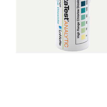
Descubre Biotrohn®
Descu
Plasmat
Accesorios
Biotrohn®
Accesor
Plasmat