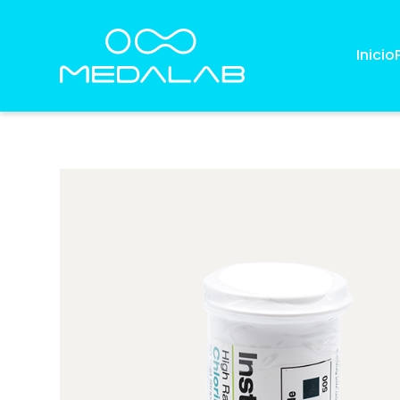
Inicio
®
Español
medalab.mx
Comprar Biotrohn®
Compr
Plasmat