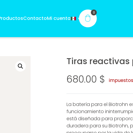
0
Productos
Contacto
Mi cuenta
®
®
English
medalab.us
Tiras reactivas
NUEVO
Español
medalab.us/es
680.00
$
Português Brasileiro
medalab.us/pt-
impuestos 
pt
La batería para el Biotrohn
funcionamiento ininterrumpid
ar
Comprar CDS GEN®
Comp
está diseñada para proporci
rohn®
duradera para su Biotrohn, p
preocuparse por la vida de l