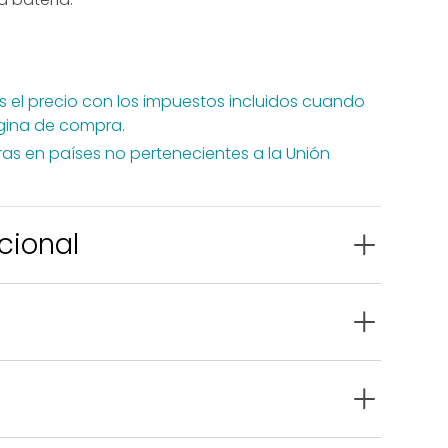
rios Mara®
 el precio con los impuestos incluidos cuando
ágina de compra.
ras en países no pertenecientes a la Unión
cional
7 cm
2
ón de CLO
.