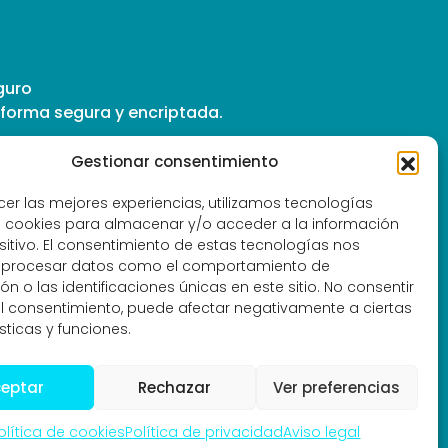
guro
forma segura y encriptada.
Gestionar consentimiento
cer las mejores experiencias, utilizamos tecnologías
experiencias sensoriales
 cookies para almacenar y/o acceder a la información
sitivo. El consentimiento de estas tecnologías nos
e terapias energéticas
á procesar datos como el comportamiento de
n o las identificaciones únicas en este sitio. No consentir
io vital
 el consentimiento, puede afectar negativamente a ciertas
sticas y funciones.
eptar
Rechazar
Ver preferencias
eservados - Samvete SA DE CV 2025
olítica de cookies
Política de privacidad
Aviso legal