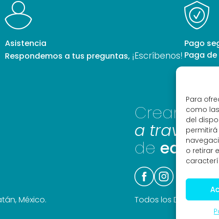
Asistencia
Pago se
Paga de 
¡Escríbenos!
Respondemos a tus preguntas,
Para ofre
Creamos
como las
del dispo
a través d
permitir
navegació
de
equilibr
o retirar
caracterí
Ac
atán, México.
Todos los Derechos R
P