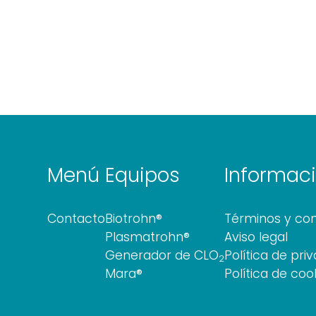
Menú
Equipos
Informac
Contacto
Biotrohn®
Términos y con
Plasmatrohn®
Aviso legal
Generador de CLO
Política de pri
2
Mara®
Política de coo