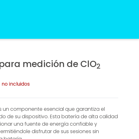
®
Español
medalab.es
 para medición de ClO
2
English
medalab.co.uk
Deutsch
medalab.de
no incluidos
Français
medalab.fr
Italiano
medalab.it
 es un componente esencial que garantiza el
Português
medalab.pt
o de su dispositivo. Esta batería de alta calidad
rar Mara®
Todos los
onar una fuente de energía confiable y
productos
ermitiéndole disfrutar de sus sesiones sin
a batería.